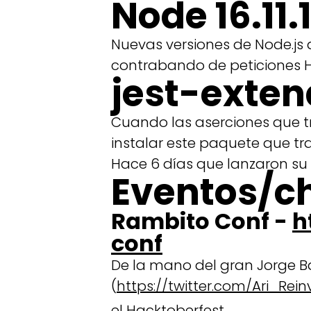
Node 16.11.1
Nuevas versiones de Node.js
contrabando de peticiones H
jest-exten
Cuando las aserciones que t
instalar este paquete que tr
Hace 6 días que lanzaron su v
Eventos/c
Rambito Conf -
h
conf
De la mano del gran Jorge 
(
https://twitter.com/Ari_Rei
el Hacktoberfest