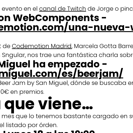
el evento en el
canal de Twitch
de Jorge o pi
con WebComponents -
odemotion.com/una-nueva
t de
Codemotion Madrid
, Marcela Gotta Barr
n Sngular, nos trae una fantástica charla s
 Miguel ha empezado -
miguel.com/es/beerjam/
Beer Jam by San Miguel, dónde se buscaba en
0€ en premios.
 que viene…
te mes que lo tenemos bastante cargado en 
el listado por órden.