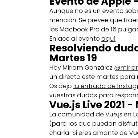
Evento de Apple - 
Aunque no es un evento sobr
mención. Se prevee que traer
los Macbook Pro de 16 pulga
Enlace al evento
aquí
.
Resolviendo duda
Martes 19
Hoy Miriam González
@miri
un directo este martes para 
Os dejo
la entrada de Insta
vuestras dudas para respond
Vue.js Live 2021 -
La comunidad de Vue.js en L
(para los que puedan disfrut
charla! Si eres amante de Vu