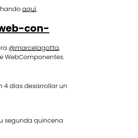
nchando
aquí
.
-web-con-
era
@marcelagotta
,
obre WebComponentes.
 4 días desarrollar un
su segunda quincena