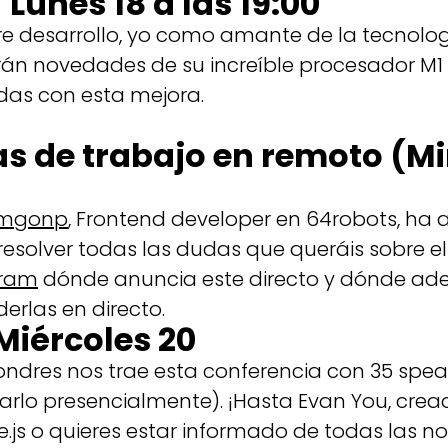
Lunes 18 a las 19:00
e desarrollo, yo como amante de la tecnolog
án novedades de su increíble procesador M1 
das con esta mejora.
s de trabajo en remoto (Mi
amgonp
, Frontend developer en 64robots, ha
resolver todas las dudas que queráis sobre el
gram
dónde anuncia este directo y dónde ad
erlas en directo.
 Miércoles 20
ondres nos trae esta conferencia con 35 spea
arlo presencialmente). ¡Hasta Evan You, cread
e.js o quieres estar informado de todas las 