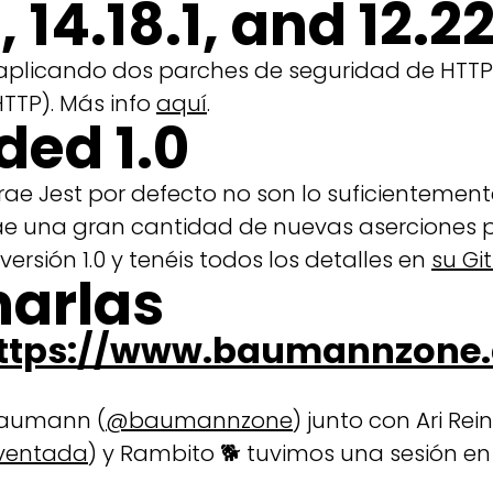
, 14.18.1, and 12.22
 aplicando dos parches de seguridad de HTTP
TTP). Más info
aquí
.
ded 1.0
rae Jest por defecto no son lo suficienteme
ae una gran cantidad de nuevas aserciones pa
ersión 1.0 y tenéis todos los detalles en
su Gi
harlas
ttps://www.baumannzone.
Baumann (
@baumannzone
) junto con Ari Re
nventada
) y Rambito 🐕 tuvimos una sesión e