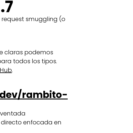
.7
 request smuggling (o
nte claras podemos
ra todos los tipos.
tHub
.
dev/rambito-
inventada
n directo enfocada en